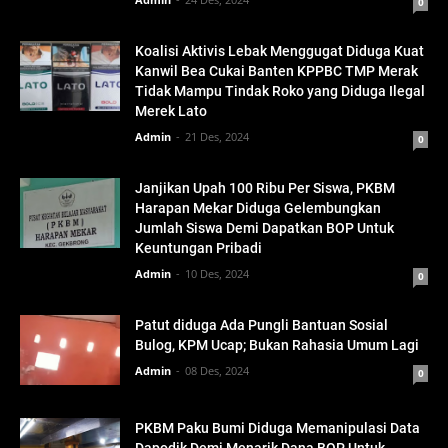
0
Koalisi Aktivis Lebak Menggugat Diduga Kuat
Kanwil Bea Cukai Banten KPPBC TMP Merak
Tidak Mampu Tindak Roko yang Diduga Ilegal
Merek Lato
Admin
21 Des, 2024
0
Janjikan Upah 100 Ribu Per Siswa, PKBM
Harapan Mekar Diduga Gelembungkan
Jumlah Siswa Demi Dapatkan BOP Untuk
Keuntungan Pribadi
Admin
10 Des, 2024
0
Patut diduga Ada Pungli Bantuan Sosial
Bulog, KPM Ucap; Bukan Rahasia Umum Lagi
Admin
08 Des, 2024
0
PKBM Paku Bumi Diduga Memanipulasi Data
Dapodik Demi Menarik Dana BOP Untuk