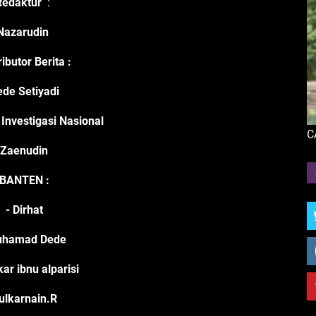
Redaktur
:
Nazarudin
ibutor Berita
:
de Setiyadi
 Investigasi Nasional
C
Zaenudin
BANTEN :
- Dirhat
uhamad Dede
kar ibnu alparisi
ulkarnain.R