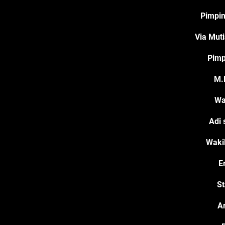
Pimpi
Via Muti
Pimp
M.
Wa
Adi 
Wakil
E
St
A