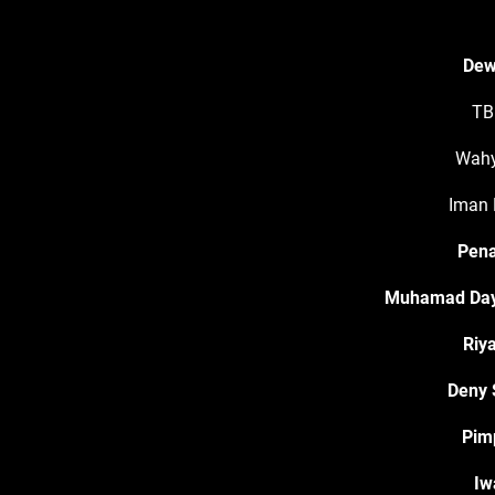
Dew
TB
Wahy
Iman 
Pen
Muhamad Dayat
Riya
Deny 
Pim
Iw