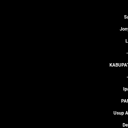
S
Jony
KABUPA
Ip
PA
Usup A
De