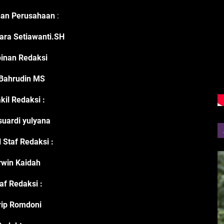
nan Perusahaan
:
ara Setiawanti.SH
inan Redaksi
Bahrudin MS
kil Redaksi :
suardi yulyana
 Staf Redaksi :
rwin Kaidah
af Redaksi :
rip Romdoni