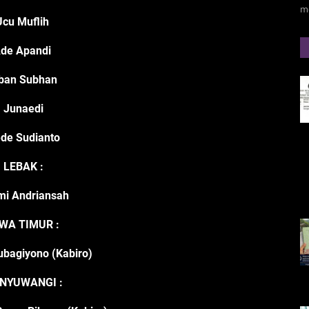
m
Ucu Muflih
de Apandi
ban Subhan
Junaedi
de Sudianto
LEBAK :
mi Andriansah
WA TIMUR :
ubagiyono (Kabiro)
NYUWANGI :