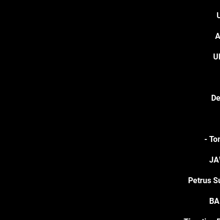
A
U
De
- To
JA
Petrus S
BA