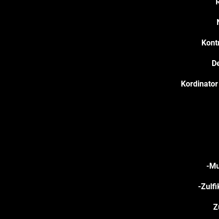
Kontr
De
Kordinator
-M
-Zulfi
Z