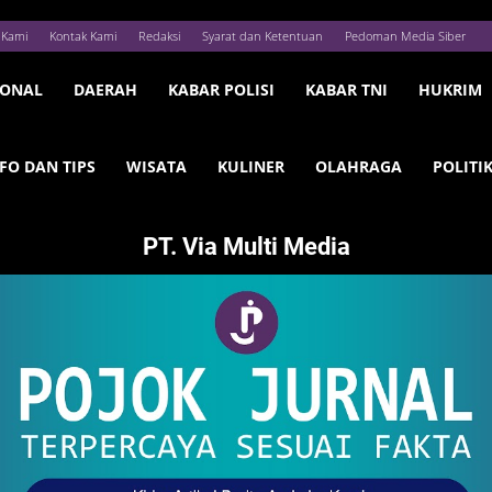
 Kami
Kontak Kami
Redaksi
Syarat dan Ketentuan
Pedoman Media Siber
IONAL
DAERAH
KABAR POLISI
KABAR TNI
HUKRIM
FO DAN TIPS
WISATA
KULINER
OLAHRAGA
POLITI
PT. Via Multi Media