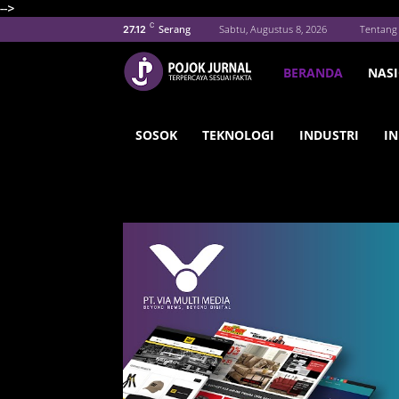
-->
C
Serang
Sabtu, Augustus 8, 2026
Tentang
27.12
BERANDA
NAS
SOSOK
TEKNOLOGI
INDUSTRI
IN