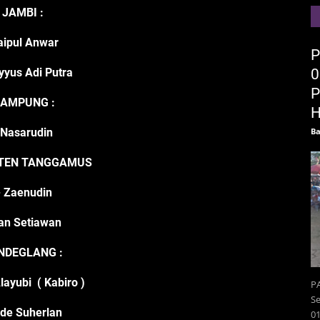
JAMBI :
aipul Anwar
P
yus Adi Putra
0
P
LAMPUNG :
H
-Nasarudin
Ba
TEN TANGGAMUS
-
Zaenudin
an Setiawan
NDEGLANG :
layubi ( Kabiro )
PA
Se
de Suherlan
0