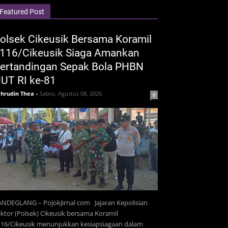
Featured Post
olsek Cikeusik Bersama Koramil
116/Cikeusik Siaga Amankan
ertandingan Sepak Bola PHBN
UT RI ke-81
hrudin Thea
-
Sabtu, Agustus 08, 2026
0
NDEGLANG – PojokJirnal com Jajaran Kepolisian
ktor (Polsek) Cikeusik bersama Koramil
116/Cikeusik menunjukkan kesiapsiagaan dalam