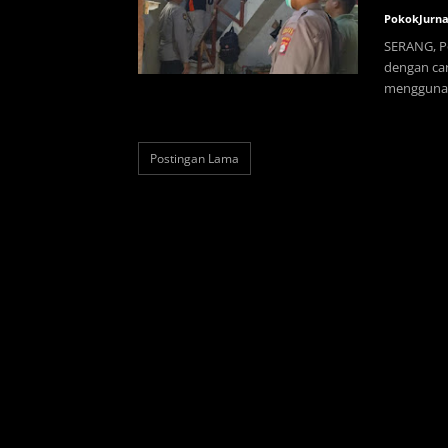
PokokJurna
SERANG, Po
dengan car
menggunak
Postingan Lama