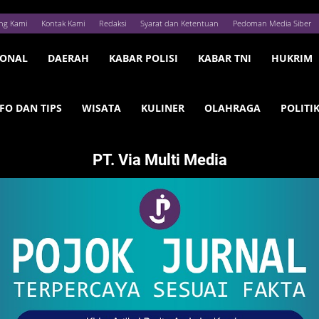
ng Kami
Kontak Kami
Redaksi
Syarat dan Ketentuan
Pedoman Media Siber
IONAL
DAERAH
KABAR POLISI
KABAR TNI
HUKRIM
FO DAN TIPS
WISATA
KULINER
OLAHRAGA
POLITI
PT. Via Multi Media