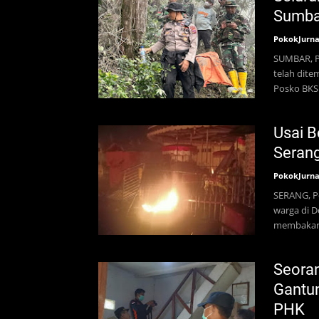
Sumba
PokokJurna
SUMBAR, P
telah dite
Posko BKS
Usai B
Seran
PokokJurna
SERANG, Po
warga di 
membakar 
Seoran
Gantun
PHK