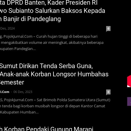
a DPRD Banten, Kader Presiden RI
wo Subianto Salurkan Baksos Kepada
 Banjir di Pandeglang
 Des, 2024
0
, PojokJurnal.Com – Curah hujan tinggi di beberapa hari
ni mengakibatkan volume air meningkat, akibatnya beberapa
abupaten Pandeglan…
Sumut Dirikan Tenda Serba Guna,
 Anak-anak Korban Longsor Humbahas
Semester
l.Com
06 Des, 2023
0
 PojokJurnal.Com – Sat Brimob Polda Sumatera Utara (Sumut)
n tenda bagi korban musibah longsor di depan Kantor Camat
a, Kabupaten Humban…
h Korban Pendaki Gunung Marapi