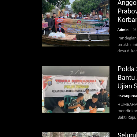
Anggot
Prabo
Korban
Admin
06
Pandeglang
terakhir i
desa di k
Polda 
Bantu
Ujian 
PokokJurna
HUMBAHAS,
mendirika
Bakti Raj
Seluru