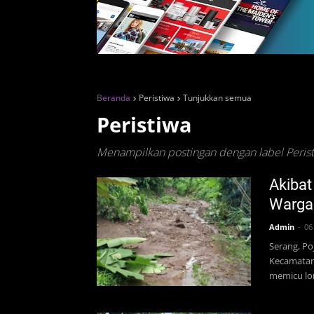
Beranda
Peristiwa
Tunjukkan semua
Peristiwa
Menampilkan postingan dengan label
Peris
Akibat
Warga
Admin
06
Serang, Po
Kecamatan
memicu lon