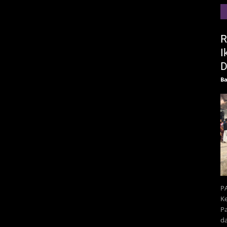
R
I
D
Ba
P
Ke
Pa
d