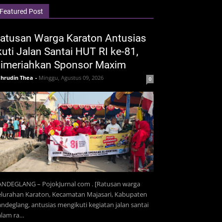
Featured Post
atusan Warga Karaton Antusias
kuti Jalan Santai HUT RI ke-81,
imeriahkan Sponsor Maxim
hrudin Thea
-
Minggu, Agustus 09, 2026
0
ANDEGLANG – PojokJurnal com . [Ratusan warga
lurahan Karaton, Kecamatan Majasari, Kabupaten
ndeglang, antusias mengikuti kegiatan jalan santai
alam ra…