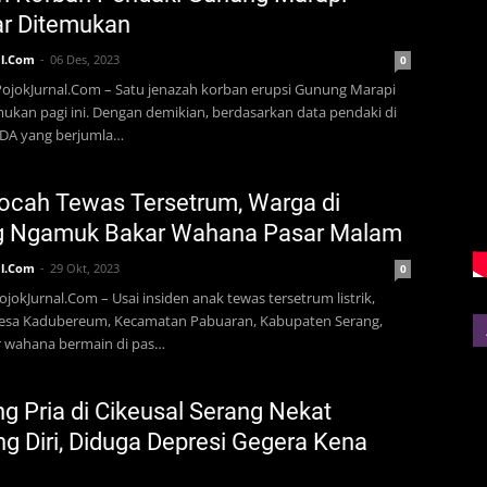
r Ditemukan
l.Com
06 Des, 2023
0
ojokJurnal.Com – Satu jenazah korban erupsi Gunung Marapi
mukan pagi ini. Dengan demikian, berdasarkan data pendaki di
DA yang berjumla…
ocah Tewas Tersetrum, Warga di
g Ngamuk Bakar Wahana Pasar Malam
l.Com
29 Okt, 2023
0
jokJurnal.Com – Usai insiden anak tewas tersetrum listrik,
Desa Kadubereum, Kecamatan Pabuaran, Kabupaten Serang,
wahana bermain di pas…
g Pria di Cikeusal Serang Nekat
g Diri, Diduga Depresi Gegera Kena