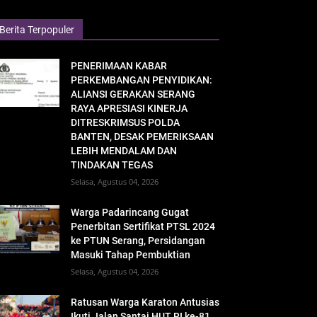
Berita Terpopuler
PENERIMAAN KABAR
PERKEMBANGAN PENYIDIKAN:
ALIANSI GERAKAN SERANG
RAYA APRESIASI KINERJA
DITRESKRIMSUS POLDA
BANTEN, DESAK PEMERIKSAAN
LEBIH MENDALAM DAN
TINDAKAN TEGAS
Selasa, Agustus 04, 2026
Warga Padarincang Gugat
Penerbitan Sertifikat PTSL 2024
ke PTUN Serang, Persidangan
Masuki Tahap Pembuktian
Selasa, Agustus 04, 2026
Ratusan Warga Karaton Antusias
Ikuti Jalan Santai HUT RI ke-81,