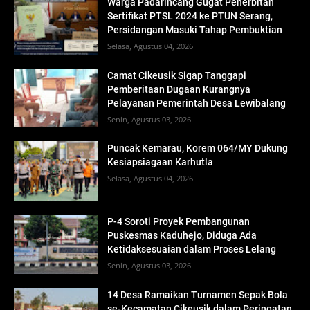
Warga Padarincang Gugat Penerbitan
Sertifikat PTSL 2024 ke PTUN Serang,
Persidangan Masuki Tahap Pembuktian
Selasa, Agustus 04, 2026
Camat Cikeusik Sigap Tanggapi
Pemberitaan Dugaan Kurangnya
Pelayanan Pemerintah Desa Lewibalang
Senin, Agustus 03, 2026
Puncak Kemarau, Korem 064/MY Dukung
Kesiapsiagaan Karhutla
Selasa, Agustus 04, 2026
P-4 Soroti Proyek Pembangunan
Puskesmas Kaduhejo, Diduga Ada
Ketidaksesuaian dalam Proses Lelang
Senin, Agustus 03, 2026
14 Desa Ramaikan Turnamen Sepak Bola
se-Kecamatan Cikeusik dalam Peringatan