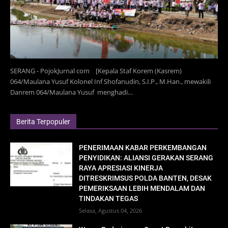
SERANG - PojokJurnal com [Kepala Staf Korem (Kasrem)
064/Maulana Yusuf Kolonel Inf Shofanudin, S.I.P., M.Han., mewakili
Danrem 064/Maulana Yusuf menghadi…
Berita Terpopuler
PENERIMAAN KABAR PERKEMBANGAN
PENYIDIKAN: ALIANSI GERAKAN SERANG
RAYA APRESIASI KINERJA
DITRESKRIMSUS POLDA BANTEN, DESAK
PEMERIKSAAN LEBIH MENDALAM DAN
TINDAKAN TEGAS
Selasa, Agustus 04, 2026