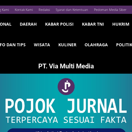
g Kami
Kontak Kami
Redaksi
Syarat dan Ketentuan
Pedoman Media Siber
IONAL
DAERAH
KABAR POLISI
KABAR TNI
HUKRIM
FO DAN TIPS
WISATA
KULINER
OLAHRAGA
POLITI
PT. Via Multi Media