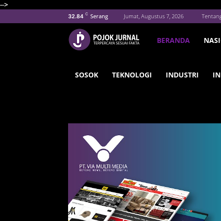
-->
C
Serang
Jumat, Augustus 7, 2026
Tentan
32.84
BERANDA
NAS
SOSOK
TEKNOLOGI
INDUSTRI
IN