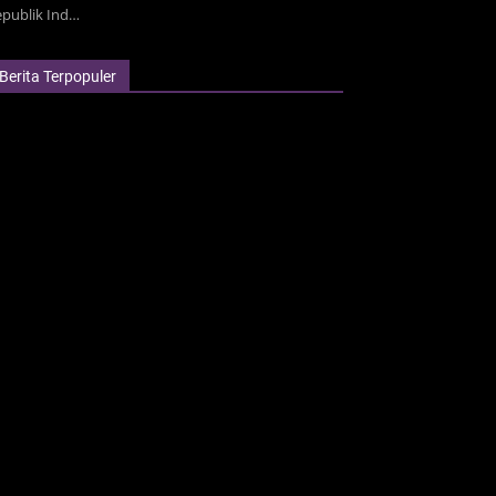
epublik Ind…
Berita Terpopuler