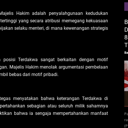
Majelis Hakim adalah penyalahgunaan kedudukan
ertinggi yang secara atribusi memegang kekuasaan
B
jakan selaku menteri, di mana kewenangan strategis
D
8
T
Ba
posisi Terdakwa sangat berkaitan dengan motif
gan. Majelis Hakim menolak argumentasi pembelaan
il bebas dari motif pribadi.
 tegas menyatakan bahwa keterangan Terdakwa di
ertahankan sebagian atau seluruh milik sahamnya
uktikan bahwa ia sengaja mempertahankan manfaat
Pa
ra
(