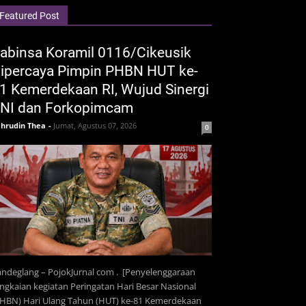
Featured Post
abinsa Koramil 0116/Cikeusik
ipercaya Pimpin PHBN HUT ke-
1 Kemerdekaan RI, Wujud Sinergi
NI dan Forkopimcam
hrudin Thea
-
Jumat, Agustus 07, 2026
0
ndeglang – PojokJurnal com . [Penyelenggaraan
ngkaian kegiatan Peringatan Hari Besar Nasional
PHBN) Hari Ulang Tahun (HUT) ke-81 Kemerdekaan