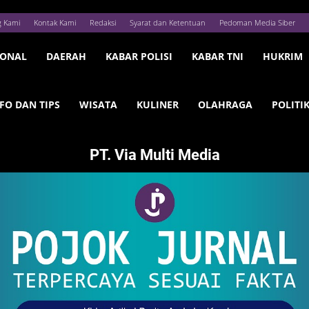
g Kami
Kontak Kami
Redaksi
Syarat dan Ketentuan
Pedoman Media Siber
IONAL
DAERAH
KABAR POLISI
KABAR TNI
HUKRIM
FO DAN TIPS
WISATA
KULINER
OLAHRAGA
POLITI
PT. Via Multi Media