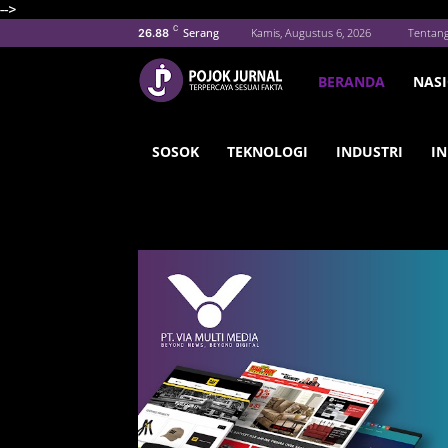
-->
C
Serang
Kamis, Augustus 6, 2026
Tentan
26.88
BERANDA
NAS
SOSOK
TEKNOLOGI
INDUSTRI
IN