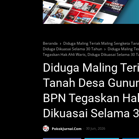
Beranda
Diduga Maling Teriak Maling Sengketa Ta
Diduga Dikuasai Selama 30 Tahun
Diduga Maling Te
Tegaskan Hak Ahli Waris, Diduga Dikuasai Selama 30 
Diduga Maling Ter
Tanah Desa Gunu
BPN Tegaskan Hak 
Dikuasai Selama 
PokokJurnal.Com
30 Jun, 2026