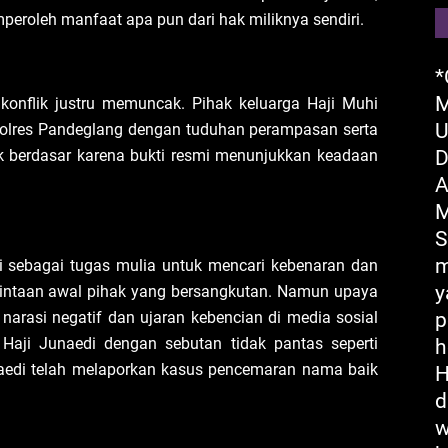
peroleh manfaat apa pun dari hak miliknya sendiri.
*
M
 konflik justru memuncak. Pihak keluarga Haji Muhi
U
Polres Pandeglang dengan tuduhan perampasan serta
ak berdasar karena bukti resmi menunjukkan keadaan
D
A
M
S
m
ai sebagai tugas mulia untuk mencari kebenaran dan
y
intaan awal pihak yang bersangkutan. Namun upaya
 narasi negatif dan ujaran kebencian di media sosial
p
Haji Junaedi dengan sebutan tidak pantas seperti
h
unaedi telah melaporkan kasus pencemaran nama baik
H
d
w