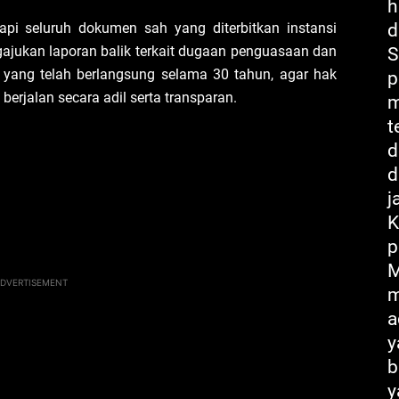
h
api seluruh dokumen sah yang diterbitkan instansi
d
jukan laporan balik terkait dugaan penguasaan dan
S
 yang telah berlangsung selama 30 tahun, agar hak
p
erjalan secara adil serta transparan.
m
t
d
d
j
K
p
M
DVERTISEMENT
m
a
y
b
y