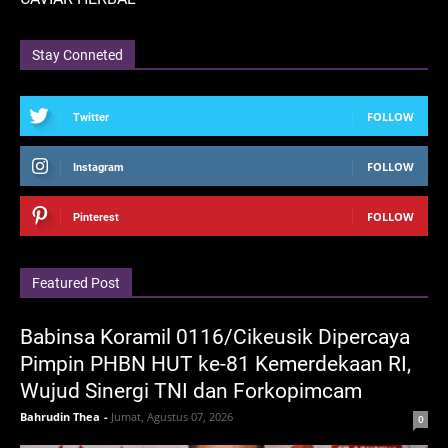
Stay Conneted
FOLLOW
Twitter
FOLLOW
Instagram
FOLLOW
Pinterest
Featured Post
Babinsa Koramil 0116/Cikeusik Dipercaya
Pimpin PHBN HUT ke-81 Kemerdekaan RI,
Wujud Sinergi TNI dan Forkopimcam
Bahrudin Thea
-
Jumat, Agustus 07, 2026
0