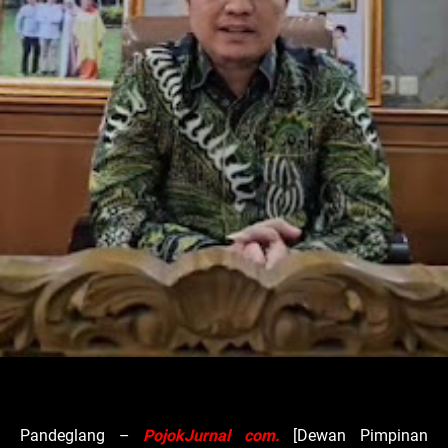
Pandeglang –
PojokJurnal com.
[Dewan Pimpinan