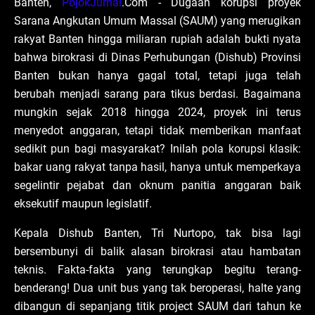
Banten,
PojokJurnal
.Com - Dugaan korupsi proyek
Sarana Angkutan Umum Massal (SAUM) yang merugikan
rakyat Banten hingga miliaran rupiah adalah bukti nyata
bahwa birokrasi di Dinas Perhubungan (Dishub) Provinsi
Banten bukan hanya gagal total, tetapi juga telah
berubah menjadi sarang para tikus berdasi. Bagaimana
mungkin sejak 2018 hingga 2024, proyek ini terus
menyedot anggaran, tetapi tidak memberikan manfaat
sedikit pun bagi masyarakat? Inilah pola korupsi klasik:
bakar uang rakyat tanpa hasil, hanya untuk memperkaya
segelintir pejabat dan oknum panitia anggaran baik
eksekutif maupun legislatif.
Kepala Dishub Banten, Tri Nurtopo, tak bisa lagi
bersembunyi di balik alasan birokrasi atau hambatan
teknis. Fakta-fakta yang terungkap begitu terang-
benderang! Dua unit bus yang tak beroperasi, halte yang
dibangun di sepanjang titik project SAUM dari tahun ke