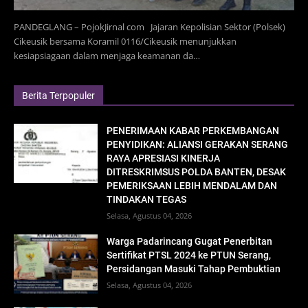
PANDEGLANG – PojokJirnal com Jajaran Kepolisian Sektor (Polsek)
Cikeusik bersama Koramil 0116/Cikeusik menunjukkan
kesiapsiagaan dalam menjaga keamanan da…
Berita Terpopuler
PENERIMAAN KABAR PERKEMBANGAN
PENYIDIKAN: ALIANSI GERAKAN SERANG
RAYA APRESIASI KINERJA
DITRESKRIMSUS POLDA BANTEN, DESAK
PEMERIKSAAN LEBIH MENDALAM DAN
TINDAKAN TEGAS
Selasa, Agustus 04, 2026
Warga Padarincang Gugat Penerbitan
Sertifikat PTSL 2024 ke PTUN Serang,
Persidangan Masuki Tahap Pembuktian
Selasa, Agustus 04, 2026