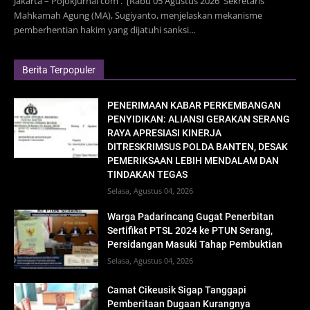
Jakarta – PojokJurnal com . [Rabu 05 Agustus 2026 Sekretaris
Mahkamah Agung (MA), Sugiyanto, menjelaskan mekanisme
pemberhentian hakim yang dijatuhi sanksi…
Berita Terpopuler
PENERIMAAN KABAR PERKEMBANGAN
PENYIDIKAN: ALIANSI GERAKAN SERANG
RAYA APRESIASI KINERJA
DITRESKRIMSUS POLDA BANTEN, DESAK
PEMERIKSAAN LEBIH MENDALAM DAN
TINDAKAN TEGAS
Selasa, Agustus 04, 2026
Warga Padarincang Gugat Penerbitan
Sertifikat PTSL 2024 ke PTUN Serang,
Persidangan Masuki Tahap Pembuktian
Selasa, Agustus 04, 2026
Camat Cikeusik Sigap Tanggapi
Pemberitaan Dugaan Kurangnya