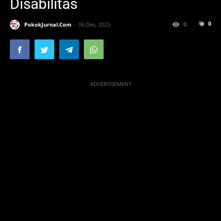
Disabilitas
0
0
PokokJurnal.Com
06 Des, 2023
ADVERTISEMENT