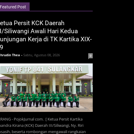
Featured Post
etua Persit KCK Daerah
II/Siliwangi Awali Hari Kedua
unjungan Kerja di TK Kartika XIX-
9
hrudin Thea
-
Sabtu, Agustus 08, 2026
0
RANG - PojokJurnal com. [ Ketua Persit Kartika
andra Kirana (KCK) Daerah III/Siliwangi, Ny. Riri
osasih, beserta rombongan mengawali rangkaian