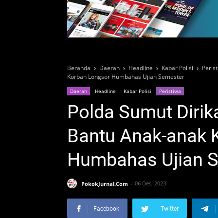
Beranda
Daerah
Headline
Kabar Polisi
Peris
Korban Longsor Humbahas Ujian Semester
Daerah
Headline
Kabar Polisi
Peristiwa
Polda Sumut Dirik
Bantu Anak-anak 
Humbahas Ujian 
PokokJurnal.Com
06 Des, 2023
Facebook
Twitter