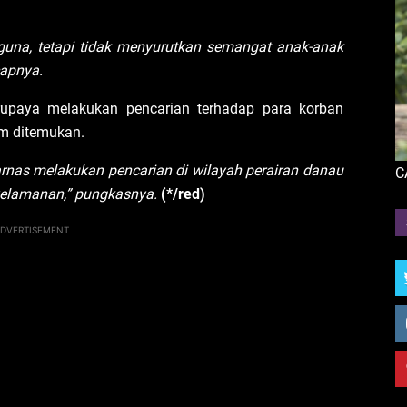
 guna, tetapi tidak menyurutkan semangat anak-anak
capnya.
rupaya melakukan pencarian terhadap para korban
m ditemukan.
sarnas melakukan pencarian di wilayah perairan danau
C
nyelamanan,” pungkasnya.
(*/red)
DVERTISEMENT