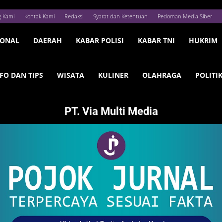
g Kami
Kontak Kami
Redaksi
Syarat dan Ketentuan
Pedoman Media Siber
IONAL
DAERAH
KABAR POLISI
KABAR TNI
HUKRIM
FO DAN TIPS
WISATA
KULINER
OLAHRAGA
POLITI
PT. Via Multi Media