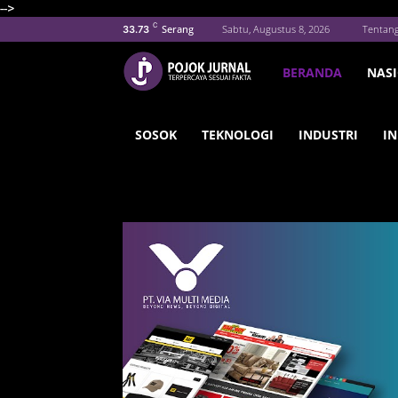
-->
C
Serang
Sabtu, Augustus 8, 2026
Tentan
33.73
BERANDA
NAS
SOSOK
TEKNOLOGI
INDUSTRI
IN