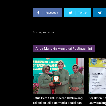
Facebook
Twitter
Postingan Lama
Anda Mungkin Menyukai Postingan Ini
Ketua Persit KCK Daerah III/Siliwangi
Cor Beton Da
Tekankan Etika Bermedia Sosial dan
Leuwi Balan