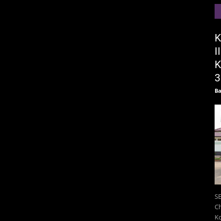
K
I
K
3
Ba
SE
Ch
K