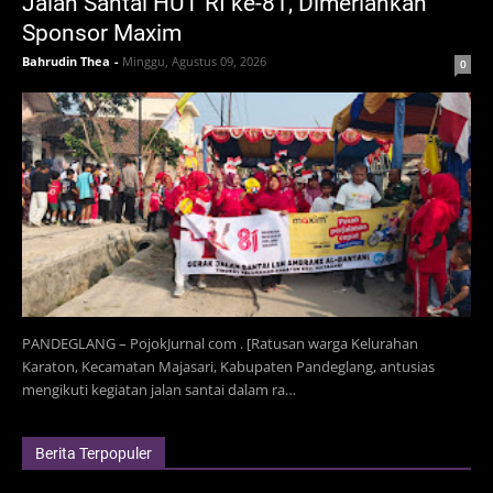
Jalan Santai HUT RI ke-81, Dimeriahkan
Sponsor Maxim
Bahrudin Thea
-
Minggu, Agustus 09, 2026
0
PANDEGLANG – PojokJurnal com . [Ratusan warga Kelurahan
Karaton, Kecamatan Majasari, Kabupaten Pandeglang, antusias
mengikuti kegiatan jalan santai dalam ra…
Berita Terpopuler