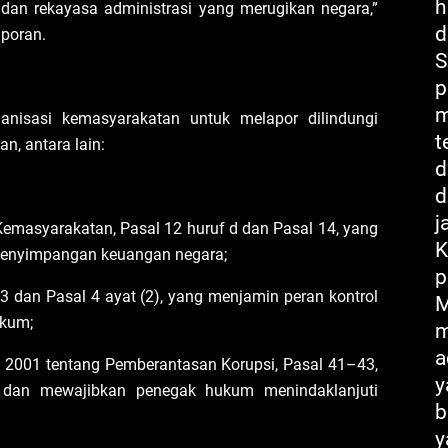
h
t dan rekayasa administrasi yang merugikan negara,”
d
aporan.
S
p
m
nisasi kemasyarakatan untuk melapor dilindungi
t
n, antara lain:
d
d
j
emasyarakatan, Pasal 12 huruf d dan Pasal 14, yang
K
enyimpangan keuangan negara;
p
3 dan Pasal 4 ayat (2), yang menjamin peran kontrol
M
ukum;
m
a
 2001 tentang Pemberantasan Korupsi, Pasal 41–43,
y
dan mewajibkan penegak hukum menindaklanjuti
b
y