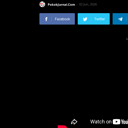
PokokJurnal.Com
02 Jun, 2026
Facebook
Twitter
A