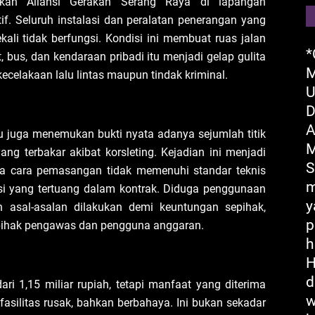
ukan Aliansi Gerakan Serang Raya di lapangan
f. Seluruh instalasi dan peralatan penerangan yang
kali tidak berfungsi. Kondisi ini membuat ruas jalan
*
 bus, dan kendaraan pribadi itu menjadi gelap gulita
M
celakaan lalu lintas maupun tindak kriminal.
U
D
A
 juga menemukan bukti nyata adanya sejumlah titik
M
yang terbakar akibat korsleting. Kejadian ini menjadi
S
gga cara pemasangan tidak memenuhi standar teknis
m
asi yang tertuang dalam kontrak. Diduga penggunaan
y
n asal-asalan dilakukan demi keuntungan sepihak,
p
 pihak pengawas dan pengguna anggaran.
h
H
d
i 1,15 miliar rupiah, tetapi manfaat yang diterima
w
 fasilitas rusak, bahkan berbahaya. Ini bukan sekadar