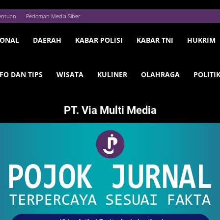
entuan
Pedoman Media Siber
IONAL
DAERAH
KABAR POLISI
KABAR TNI
HUKRIM
FO DAN TIPS
WISATA
KULINER
OLAHRAGA
POLITI
PT. Via Multi Media