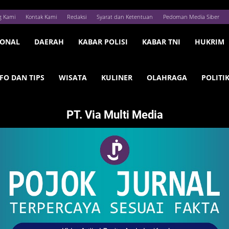
g Kami
Kontak Kami
Redaksi
Syarat dan Ketentuan
Pedoman Media Siber
IONAL
DAERAH
KABAR POLISI
KABAR TNI
HUKRIM
FO DAN TIPS
WISATA
KULINER
OLAHRAGA
POLITI
PT. Via Multi Media