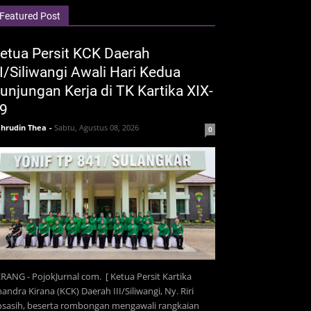
Featured Post
etua Persit KCK Daerah
II/Siliwangi Awali Hari Kedua
unjungan Kerja di TK Kartika XIX-
9
hrudin Thea
-
Sabtu, Agustus 08, 2026
0
RANG - PojokJurnal com. [ Ketua Persit Kartika
andra Kirana (KCK) Daerah III/Siliwangi, Ny. Riri
osasih, beserta rombongan mengawali rangkaian