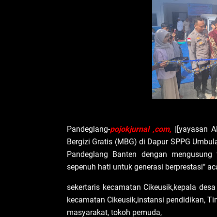
‎Pandeglang-
pojokjurnal ,com,
|[yayasan 
Bergizi Gratis (MBG) di Dapur SPPG Umbu
Pandeglang Banten dengan mengusung t
sepenuh hati untuk generasi berprestasi" aca
‎sekertaris kecamatan Cikeusik,kepala des
kecamatan Cikeusik,instansi pendidikan, T
masyarakat, tokoh pemuda,