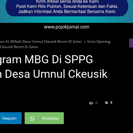
www.pojokjurnal.com
n AL-Miftah Desa Umnul Ckeusik Resmi Di Gelar
Gren Opening
keusik Resmi Di Gelar
ogram MBG Di SPPG
h Desa Umnul Ckeusik
0
0
Telegram
WhatsApp