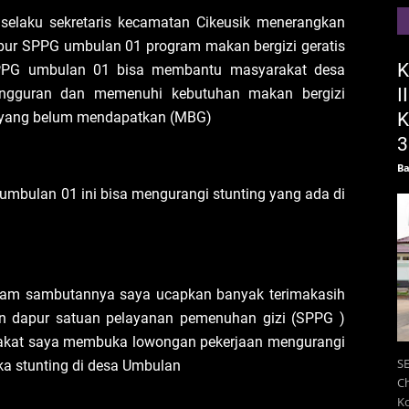
elaku sekretaris kecamatan Cikeusik menerangkan
pur SPPG umbulan 01 program makan bergizi geratis
K
PG umbulan 01 bisa membantu masyarakat desa
I
ngguran dan memenuhi kebutuhan makan bergizi
ah yang belum mendapatkan (MBG)
K
3
Ba
mbulan 01 ini bisa mengurangi stunting yang ada di
dalam sambutannya saya ucapkan banyak terimakasih
an dapur satuan pelayanan pemenuhan gizi (SPPG )
akat saya membuka lowongan pekerjaan mengurangi
SE
a stunting di desa Umbulan
Ch
K