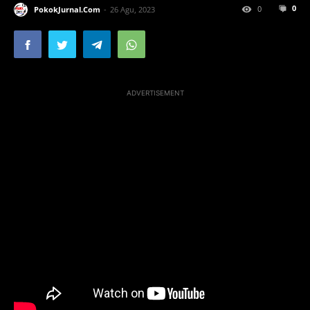
0
0
PokokJurnal.Com
26 Agu, 2023
ADVERTISEMENT