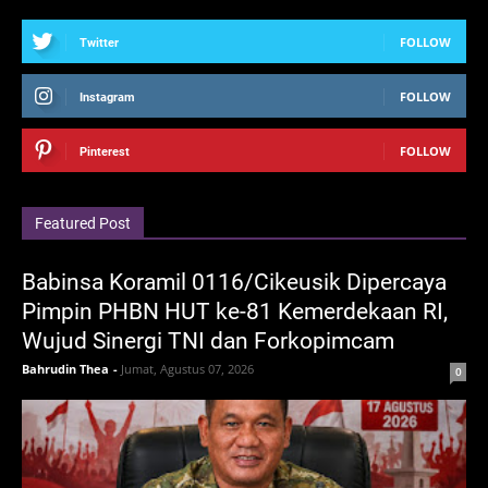
FOLLOW
Twitter
FOLLOW
Instagram
FOLLOW
Pinterest
Featured Post
Babinsa Koramil 0116/Cikeusik Dipercaya
Pimpin PHBN HUT ke-81 Kemerdekaan RI,
Wujud Sinergi TNI dan Forkopimcam
Bahrudin Thea
-
Jumat, Agustus 07, 2026
0