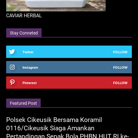
CAVIAR HERBAL
Stay Conneted
FOLLOW
Twitter
FOLLOW
Instagram
FOLLOW
Pinterest
Featured Post
Polsek Cikeusik Bersama Koramil
0116/Cikeusik Siaga Amankan
Pertandingan Sepak Bola PHBN HUT RI ke-