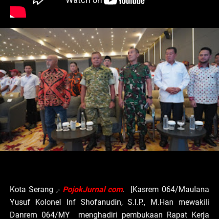
Kota Serang ,-
PojokJurnal com
. [Kasrem 064/Maulana
Yusuf Kolonel Inf Shofanudin, S.I.P., M.Han mewakili
Danrem 064/MY menghadiri pembukaan Rapat Kerja