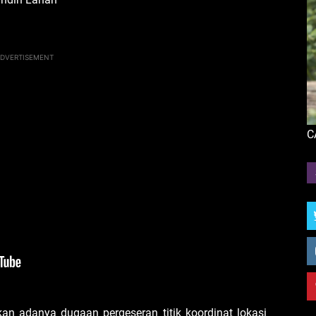
DVERTISEMENT
C
n adanya dugaan pergeseran titik koordinat lokasi