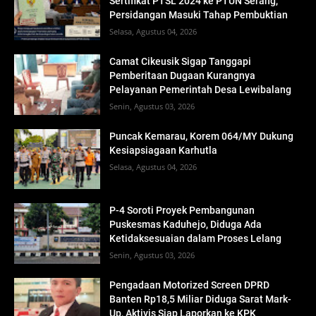
Sertifikat PTSL 2024 ke PTUN Serang,
Persidangan Masuki Tahap Pembuktian
Selasa, Agustus 04, 2026
Camat Cikeusik Sigap Tanggapi
Pemberitaan Dugaan Kurangnya
Pelayanan Pemerintah Desa Lewibalang
Senin, Agustus 03, 2026
Puncak Kemarau, Korem 064/MY Dukung
Kesiapsiagaan Karhutla
Selasa, Agustus 04, 2026
P-4 Soroti Proyek Pembangunan
Puskesmas Kaduhejo, Diduga Ada
Ketidaksesuaian dalam Proses Lelang
Senin, Agustus 03, 2026
Pengadaan Motorized Screen DPRD
Banten Rp18,5 Miliar Diduga Sarat Mark-
Up, Aktivis Siap Laporkan ke KPK