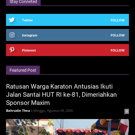
Stay Conneted
FOLLOW
Twitter
FOLLOW
Instagram
FOLLOW
Pinterest
Featured Post
Ratusan Warga Karaton Antusias Ikuti
Jalan Santai HUT RI ke-81, Dimeriahkan
Sponsor Maxim
Bahrudin Thea
-
Minggu, Agustus 09, 2026
0