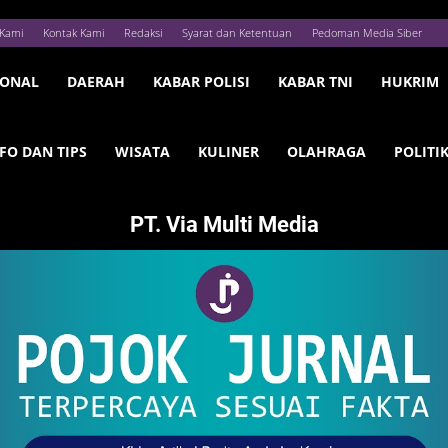
Kami
Kontak Kami
Redaksi
Syarat dan Ketentuan
Pedoman Media Siber
IONAL
DAERAH
KABAR POLISI
KABAR TNI
HUKRIM
FO DAN TIPS
WISATA
KULINER
OLAHRAGA
POLITI
PT. Via Multi Media