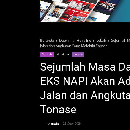
Beranda
Daerah
Headline
Lebak
Sejumlah M
Jalan dan Angkutan Yang Melebihi Tonase
Daerah
Headline
Lebak
Sejumlah Masa Da
EKS NAPI Akan Ad
Jalan dan Angkuta
Tonase
Admin
25 Sep, 2024