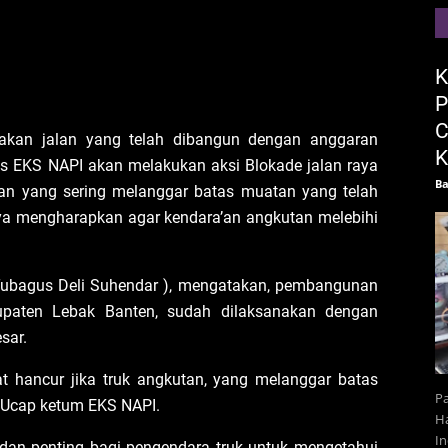
K
P
C
sakan jalan yang telah dibangun dengan anggaran
K
as EKS NAPI akan melakukan aksi Blokade jalan raya
Ba
utan yang sering melanggar batas muatan yang telah
nya mengharapkan agar kendara’an angkutan melebihi
ubagus Deli Suhendar ), mengatakan, pembangunan
bupaten Lebak Banten, sudah dilaksanakan dengan
sar.
 hancur jika truk angkutan, yang melanggar batas
Pa
” Ucap ketum EKS NAPI.
Ha
In
u dan penting bagi pengendara truk untuk mengetahui