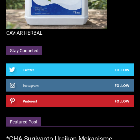
CAVIAR HERBAL
Stay Conneted
FOLLOW
Twitter
FOLLOW
Instagram
FOLLOW
Pinterest
Featured Post
*CHA Sugiyanto Uraikan Mekanisme