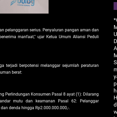
*
M
an pelanggaran serius. Penyaluran pangan aman dan
U
penerima manfaat," ujar Ketua Umum Aliansi Peduli
D
A
M
S
a terjadi berpotensi melanggar sejumlah peraturan
m
uman berat:
y
p
h
 Perlindungan Konsumen Pasal 8 ayat (1): Dilarang
H
tandar mutu dan keamanan Pasal 62: Pelanggar
d
 dan denda hingga Rp2.000.000.000,-.
w