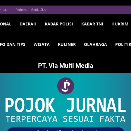
entuan
Pedoman Media Siber
IONAL
DAERAH
KABAR POLISI
KABAR TNI
HUKRIM
FO DAN TIPS
WISATA
KULINER
OLAHRAGA
POLITI
PT. Via Multi Media