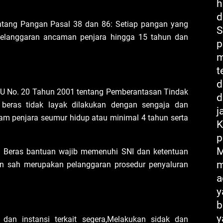
h
d
tang Pangan Pasal 38 dan 86: Setiap pangan yang
S
 pelanggaran ancaman penjara hingga 15 tahun dan
p
m
t
d
U No. 20 Tahun 2001 tentang Pemberantasan Tindak
d
n beras tidak layak dilakukan dengan sengaja dan
j
am penjara seumur hidup atau minimal 4 tahun serta
K
p
M
 Beras bantuan wajib memenuhi SNI dan ketentuan
m
an sah merupakan pelanggaran prosedur penyaluran
a
y
b
y
dan instansi terkait segera,Melakukan sidak dan