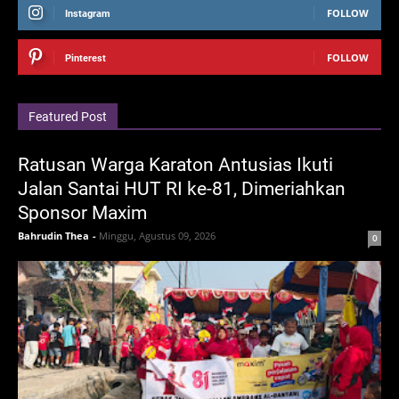
FOLLOW
Instagram
FOLLOW
Pinterest
Featured Post
Ratusan Warga Karaton Antusias Ikuti
Jalan Santai HUT RI ke-81, Dimeriahkan
Sponsor Maxim
Bahrudin Thea
-
Minggu, Agustus 09, 2026
0