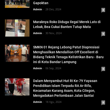
Gapoktan
Admin
28 Des, 2024
0
Maraknya Roko Diduga Ilegal Merek Lato di
Lebak, Bea Cukai Banten Tutup Mata
Admin
30 Nov, 2024
0
SMKN 01 Rejang Lebong Patut Diapresiasi
Menghasilkan Mendallion Off Excellent di
Bidang Teknik Tenaga Kelistrikan Baru - Baru
ini di Kota Bandar Lampung
Admin
06 Sep, 2024
0
Dalam Menyambut Hut RI Ke-79 Yayasan
Pendidikan Islam Terpadu RA Ar-Rifa,
Kecamatan Karang Asam, Kota Cilegon,
Mengadakan Perlombaan Jalan Santai
Admin
18 Agu, 2024
0