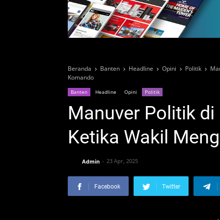
Beranda
Banten
Headline
Opini
Politik
Man
Komando
Banten
Headline
Opini
Politik
Manuver Politik di
Ketika Wakil Men
Admin
23 Apr, 2025
Facebook
Twitter