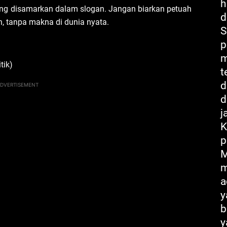
h
yang disamarkan dalam slogan. Jangan biarkan petuah
d
n, tanpa makna di dunia nyata.
S
p
m
tik)
t
d
DVERTISEMENT
d
j
K
p
M
m
a
y
b
y