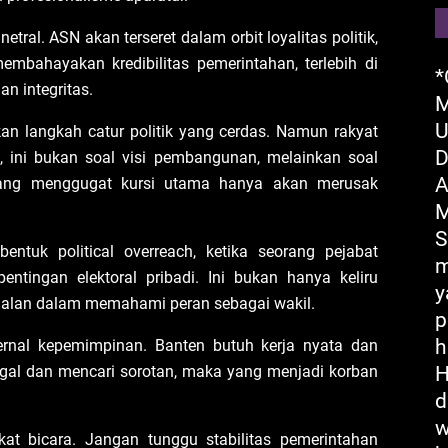
 netral. ASN akan terseret dalam orbit loyalitas politik,
embahayakan kredibilitas pemerintahan, terlebih di
*
n integritas.
M
U
 langkah catur politik yang cerdas. Namun rakyat
D
, ini bukan soal visi pembangunan, melainkan soal
A
 yang menggugat kursi utama hanya akan merusak
M
S
ntuk political overreach, ketika seorang pejabat
m
ntingan elektoral pribadi. Ini bukan hanya keliru
y
agalan dalam memahami peran sebagai wakil.
p
h
ernal kepemimpinan. Banten butuh kerja nyata dan
njegal dan mencari sorotan, maka yang menjadi korban
H
d
w
kat bicara. Jangan tunggu stabilitas pemerintahan