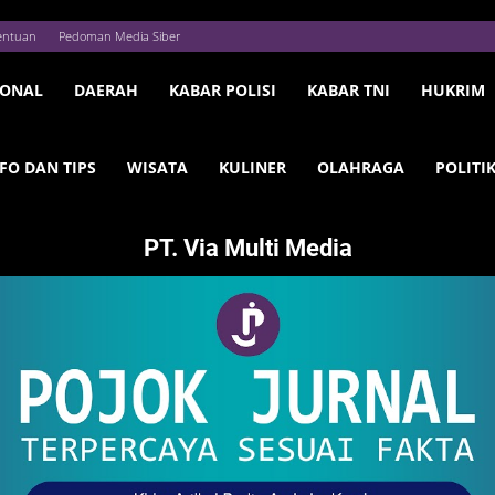
entuan
Pedoman Media Siber
IONAL
DAERAH
KABAR POLISI
KABAR TNI
HUKRIM
FO DAN TIPS
WISATA
KULINER
OLAHRAGA
POLITI
PT. Via Multi Media