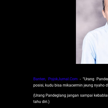
Banten, PojokJurnal.Com
- “Urang Pande
posisi, kudu bisa mikacermin jeung nyaho dir
(Urang Pandeglang jangan sampai kebablasa
tahu diri.)