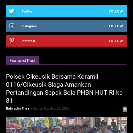
FOLLOW
Twitter
FOLLOW
Instagram
FOLLOW
Pinterest
Featured Post
Polsek Cikeusik Bersama Koramil
0116/Cikeusik Siaga Amankan
Pertandingan Sepak Bola PHBN HUT RI ke-
81
Bahrudin Thea
-
Sabtu, Agustus 08, 2026
0