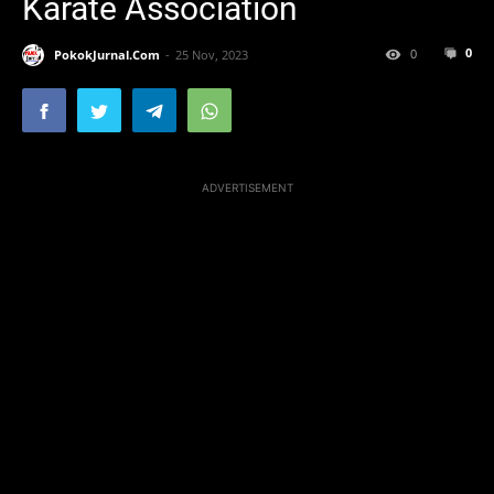
Karate Association
0
0
PokokJurnal.Com
25 Nov, 2023
ADVERTISEMENT