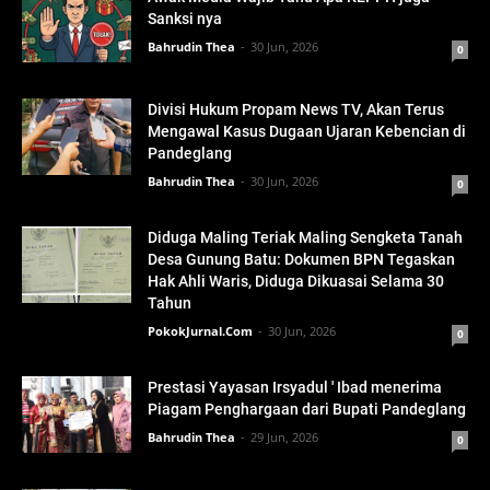
Sanksi nya
Bahrudin Thea
30 Jun, 2026
0
Divisi Hukum Propam News TV, Akan Terus
Mengawal Kasus Dugaan Ujaran Kebencian di
Pandeglang
Bahrudin Thea
30 Jun, 2026
0
Diduga Maling Teriak Maling Sengketa Tanah
Desa Gunung Batu: Dokumen BPN Tegaskan
Hak Ahli Waris, Diduga Dikuasai Selama 30
Tahun
PokokJurnal.Com
30 Jun, 2026
0
Prestasi Yayasan Irsyadul ' Ibad menerima
Piagam Penghargaan dari Bupati Pandeglang
Bahrudin Thea
29 Jun, 2026
0