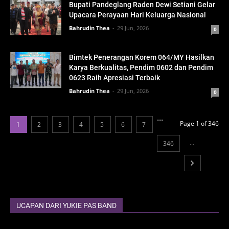
Bupati Pandeglang Raden Dewi Setiani Gelar
Upacara Perayaan Hari Keluarga Nasional
Bahrudin Thea
29 Jun, 2026
0
Bimtek Penerangan Korem 064/MY Hasilkan
Karya Berkualitas, Pendim 0602 dan Pendim
0623 Raih Apresiasi Terbaik
Bahrudin Thea
29 Jun, 2026
0
...
Page 1 of 346
1
2
3
4
5
6
7
...
346
UCAPAN DARI YUKIE PAS BAND