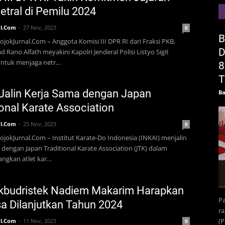
Netral di Pemilu 2024
l.Com
27 Nov, 2023
0
B
ojokJurnal.Com – Anggota Komisi III DPR RI dari Fraksi PKB,
D
ano Alfath meyakini Kapolri Jenderal Polisi Listyo Sigit
ntuk menjaga netr…
8
T
Jalin Kerja Sama dengan Japan
Ba
ional Karate Association
l.Com
25 Nov, 2023
0
ojokJurnal.Com – Institut Karate-Do Indonesia (INKAI) menjalin
 dengan Japan Traditional Karate Association (JTK) dalam
gkan atlet kar…
kbudristek Nadiem Makarim Harapkan
Pa
sa Dilanjutkan Tahun 2024
ra
(
l.Com
11 Nov, 2023
0