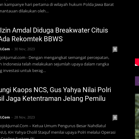
an kampanye hari pertama di wilayah hukum Polda Jawa Barat
emantauan dilakukan oleh…
 Izin Amdal Diduga Breakwater Cituis
 Ada Rekomtek BBWS
l.Com
30 Nov, 2023
0
ojokjurnal.com - Dengan mengangkat semangat percepatan,
h Indonesia telah melakukan sejumlah upaya dalam rangka
 investasi untuk berag…
ungi Kaops NCS, Gus Yahya Nilai Polri
il Jaga Ketentraman Jelang Pemilu
l.Com
28 Nov, 2023
0
PojokJurnal.Com – Ketua Umum Pengurus Besar Nahdlatul
U), KH Yahya Cholil Staquf menilai upaya Polri melalui Operasi
 Cooling System (N…