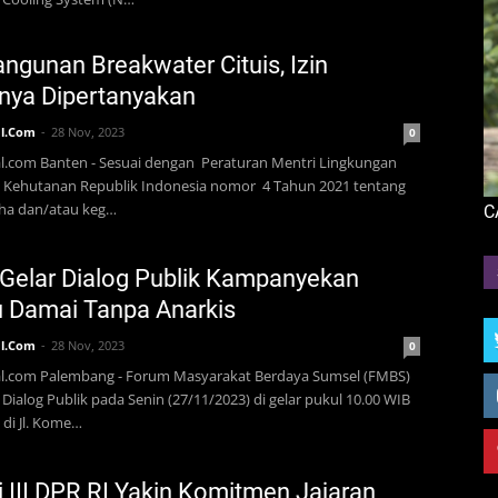
gunan Breakwater Cituis, Izin
nya Dipertanyakan
l.Com
28 Nov, 2023
0
l.com Banten - Sesuai dengan Peraturan Mentri Lingkungan
 Kehutanan Republik Indonesia nomor 4 Tahun 2021 tentang
aha dan/atau keg…
C
Gelar Dialog Publik Kampanyekan
 Damai Tanpa Anarkis
l.Com
28 Nov, 2023
0
al.com Palembang - Forum Masyarakat Berdaya Sumsel (FMBS)
Dialog Publik pada Senin (27/11/2023) di gelar pukul 10.00 WIB
di Jl. Kome…
 III DPR RI Yakin Komitmen Jajaran