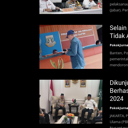
pelaksana
(Jabar). P
Selain
Tidak
PokokJurna
Banten, P
pemerinta
mendorong
Dikunj
Berhas
2024
PokokJurna
JAKARTA, 
Ulama (PBN
Nusantara