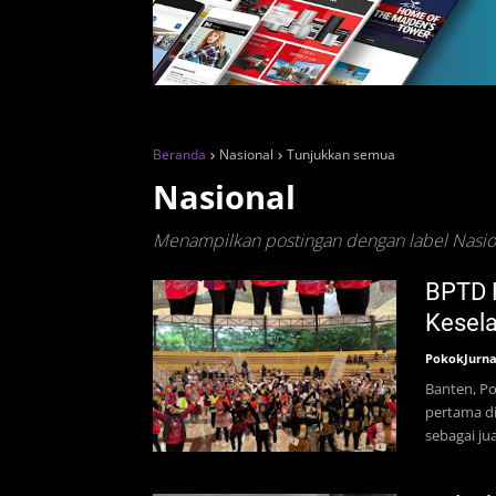
Beranda
Nasional
Tunjukkan semua
Nasional
Menampilkan postingan dengan label
Nasio
BPTD K
Kesela
PokokJurna
Banten, Po
pertama di
sebagai jua