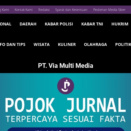
g Kami
Kontak Kami
Redaksi
Syarat dan Ketentuan
Pedoman Media Siber
IONAL
DAERAH
KABAR POLISI
KABAR TNI
HUKRIM
FO DAN TIPS
WISATA
KULINER
OLAHRAGA
POLITI
PT. Via Multi Media