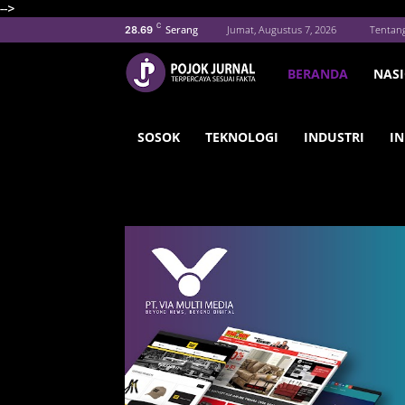
-->
C
Serang
Jumat, Augustus 7, 2026
Tentan
28.69
BERANDA
NAS
SOSOK
TEKNOLOGI
INDUSTRI
IN