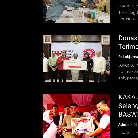
JAKARTA, P
Teknologi
permintaa
Donasi
Terima
PokokJurna
JAKARTA, 
donasi kem
Tbk, pemeg
KAKA A
Selen
BASW
Admin
09
JAKARTA, P