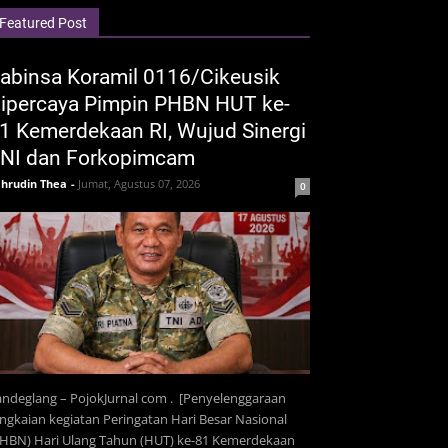
Featured Post
abinsa Koramil 0116/Cikeusik
ipercaya Pimpin PHBN HUT ke-
1 Kemerdekaan RI, Wujud Sinergi
NI dan Forkopimcam
hrudin Thea
-
Jumat, Agustus 07, 2026
0
ndeglang – PojokJurnal com . [Penyelenggaraan
ngkaian kegiatan Peringatan Hari Besar Nasional
PHBN) Hari Ulang Tahun (HUT) ke-81 Kemerdekaan