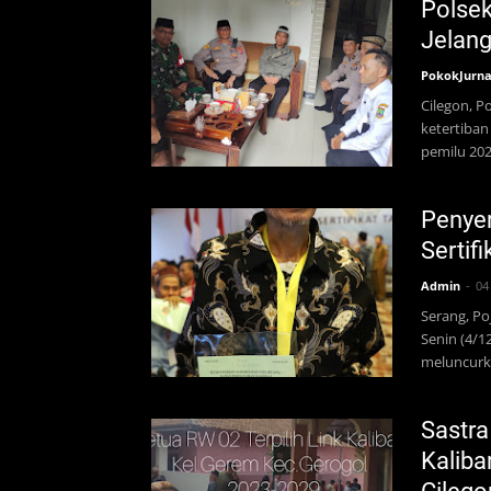
Polsek
Jelang
PokokJurna
Cilegon, 
ketertiban
pemilu 202
Penyer
Sertif
Admin
04
Serang, Po
Senin (4/1
meluncurka
Sastra
Kaliba