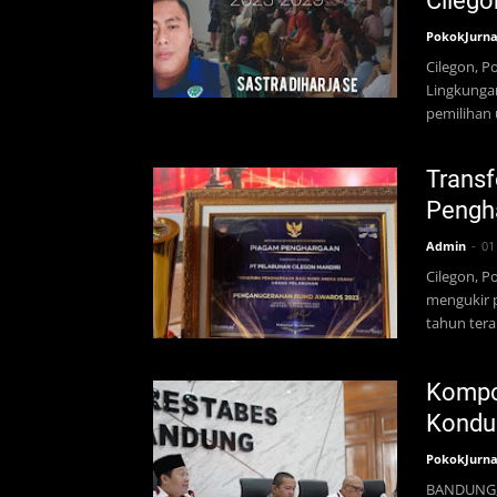
Cilego
PokokJurna
Cilegon, P
Lingkungan
pemilihan
Trans
Pengha
Admin
01
Cilegon, P
mengukir 
tahun tera
Kompo
Kondu
PokokJurna
BANDUNG, 