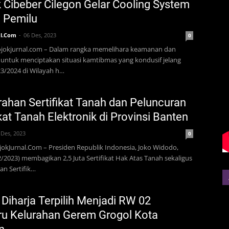
 Cibeber Cilegon Gelar Cooling System
 Pemilu
l.Com
06 Des, 2023
0
Pojokjurnal.com – Dalam rangka memelihara keamanan dan
 untuk menciptakan situasi kamtibmas yang kondusif jelang
3/2024 di Wilayah h…
ahan Sertifikat Tanah dan Peluncuran
ikat Tanah Elektronik di Provinsi Banten
 Des, 2023
0
jokJurnal.Com – Presiden Republik Indonesia, Joko Widodo,
2/2023) membagikan 2,5 Juta Sertifikat Hak Atas Tanah sekaligus
n Sertifik…
 Diharja Terpilih Menjadi RW 02
ru Kelurahan Gerem Grogol Kota