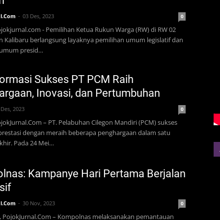
n
l.Com
03 Des, 2023
0
ojokjurnal.com - Pemilihan Ketua Rukun Warga (RW) di RW 02
 Kalibaru berlangsung layaknya pemilihan umum legislatif dan
 umum presid…
formasi Sukses PT PCM Raih
rgaan, Inovasi, dan Pertumbuhan
 Des, 2023
0
ojokJurnal.Com – PT. Pelabuhan Cilegon Mandiri (PCM) sukses
prestasi dengan meraih beberapa penghargaan dalam satu
khir. Pada 24 Mei…
lnas: Kampanye Hari Pertama Berjalan
sif
l.Com
30 Nov, 2023
0
PojokJurnal.Com – Kompolnas melaksanakan pemantauan