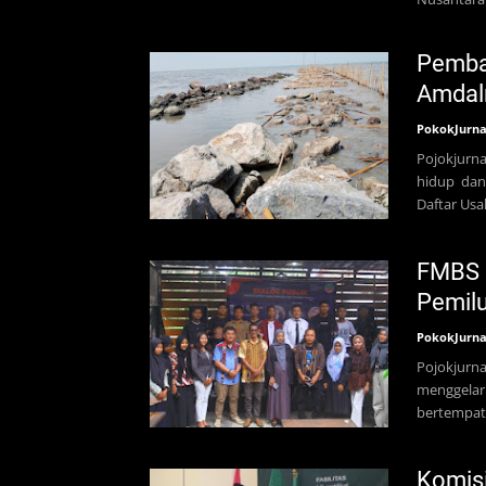
Pemban
Amdal
PokokJurna
Pojokjurna
hidup dan
Daftar Us
FMBS 
Pemilu
PokokJurna
Pojokjurn
menggelar 
bertempat 
Komisi