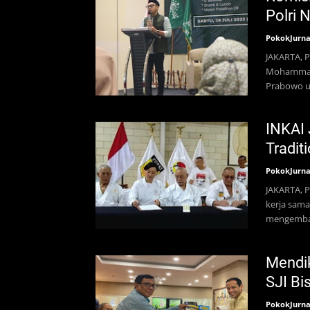
Polri 
PokokJurna
JAKARTA, P
Mohammad R
Prabowo u
INKAI 
Tradit
PokokJurna
JAKARTA, P
kerja sama
mengemban
Mendi
SJI Bi
PokokJurna