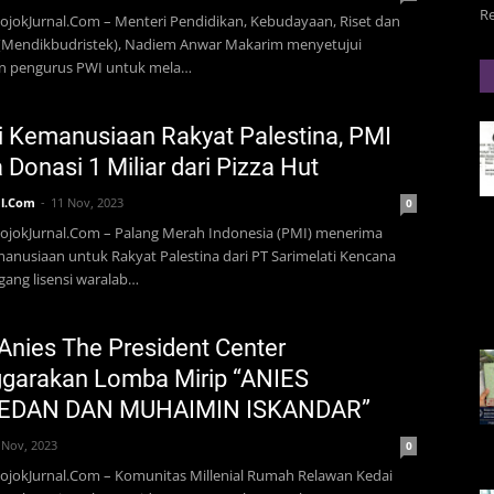
R
ojokJurnal.Com – Menteri Pendidikan, Kebudayaan, Riset dan
 (Mendikbudristek), Nadiem Anwar Makarim menyetujui
n pengurus PWI untuk mela…
 Kemanusiaan Rakyat Palestina, PMI
 Donasi 1 Miliar dari Pizza Hut
l.Com
11 Nov, 2023
0
PojokJurnal.Com – Palang Merah Indonesia (PMI) menerima
anusiaan untuk Rakyat Palestina dari PT Sarimelati Kencana
ang lisensi waralab…
nies The President Center
ggarakan Lomba Mirip “ANIES
EDAN DAN MUHAIMIN ISKANDAR”
 Nov, 2023
0
ojokJurnal.Com – Komunitas Millenial Rumah Relawan Kedai